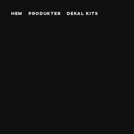
Hem
PRODUKTER
DEKAL KITS