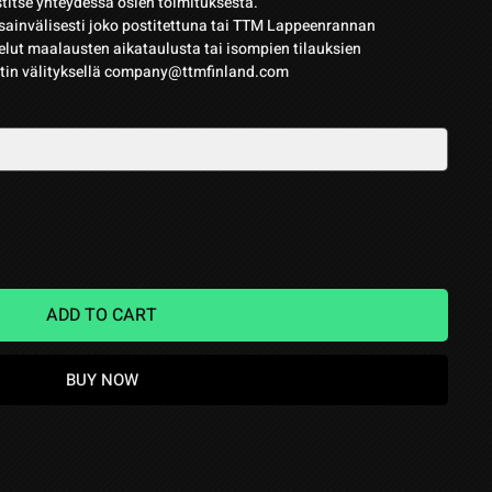
itse yhteydessä osien toimituksesta.
invälisesti joko postitettuna tai TTM Lappeenrannan
telut maalausten aikataulusta tai isompien tilauksien
stin välityksellä company@ttmfinland.com
ADD TO CART
BUY NOW