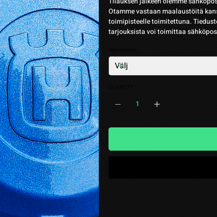
Tilauksen jälkeen olemme sähköpost
Otamme vastaan maalaustöitä kansa
toimipisteelle toimitettuna. Tiedus
tarjouksista voi toimittaa sähköpo
Monivärisyys
QUANTITY