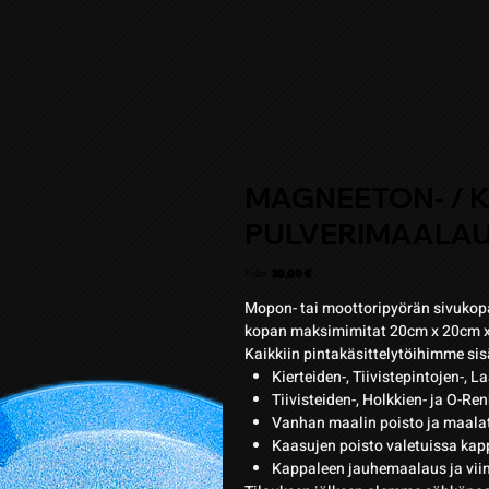
MAGNEETON- / 
PULVERIMAALA
Pris
Från
30,00 €
Mopon- tai moottoripyörän sivukop
kopan maksimimitat 20cm x 20cm 
Kaikkiin pintakäsittelytöihimme sis
Kierteiden-, Tiivistepintojen-, 
Tiivisteiden-, Holkkien- ja O-Ren
Vanhan maalin poisto ja maala
Kaasujen poisto valetuissa kap
Kappaleen jauhemaalaus ja vii