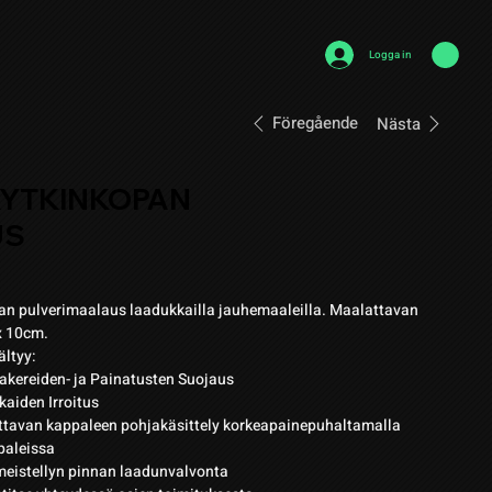
Logga in
Föregående
Nästa
KYTKINKOPAN
US
an pulverimaalaus laadukkailla jauhemaaleilla. Maalattavan
x 10cm.
ältyy:
Laakereiden- ja Painatusten Suojaus
kaiden Irroitus
ttavan kappaleen pohjakäsittely korkeapainepuhaltamalla
paleissa
meistellyn pinnan laadunvalvonta