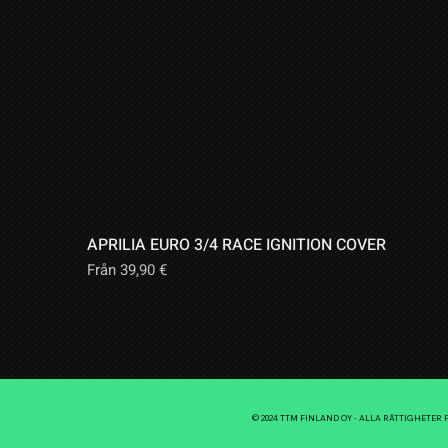
APRILIA EURO 3/4 RACE IGNITION COVER
Reapris
Från
39,90 €
© 2024 TTM FINLAND OY - ALLA RÄTTIGHETER